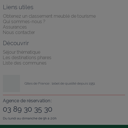
Liens utiles
Obtenez un classement meublé de tourisme
Qui sommes-nous ?
Assurances
Nous contacter
Découvrir
Séjour thématique
Les destinations phares
Liste des communes
Gîtes de France : label de qualité depuis 1951
Agence de réservation :
03 89 30 35 30
Du lundi au dimanche de 9h à 20h