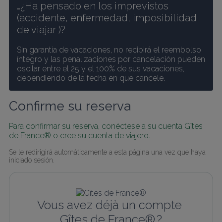
…¿Ha pensado en los imprevistos 
(accidente, enfermedad, imposibilidad 
de viajar )? 
Sin garantía de vacaciones, no recibirá el reembolso 
íntegro y las penalizaciones por cancelación pueden 
oscilar entre el 25 y el 100% de sus vacaciones, 
dependiendo de la fecha en que cancele.
Confirme su reserva
Para confirmar su reserva, conéctese a su cuenta Gîtes 
de France® o cree su cuenta de viajero.
Se le redirigirá automáticamente a esta página una vez que haya 
iniciado sesión.
Vous avez déjà un compte 
Gîtes de France® ?