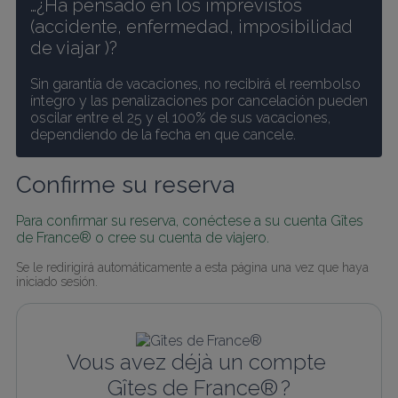
…¿Ha pensado en los imprevistos 
(accidente, enfermedad, imposibilidad 
de viajar )? 
Sin garantía de vacaciones, no recibirá el reembolso 
íntegro y las penalizaciones por cancelación pueden 
oscilar entre el 25 y el 100% de sus vacaciones, 
dependiendo de la fecha en que cancele.
Confirme su reserva
Para confirmar su reserva, conéctese a su cuenta Gîtes 
de France® o cree su cuenta de viajero.
Se le redirigirá automáticamente a esta página una vez que haya 
iniciado sesión.
Vous avez déjà un compte 
Gîtes de France® ?